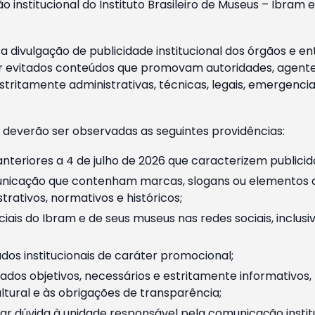
o institucional do Instituto Brasileiro de Museus – Ibra
 divulgação de publicidade institucional dos órgãos e en
 evitados conteúdos que promovam autoridades, agentes 
ritamente administrativas, técnicas, legais, emergencia
 deverão ser observadas as seguintes providências:
nteriores a 4 de julho de 2026 que caracterizem publicid
nicação que contenham marcas, slogans ou elementos da 
rativos, normativos e históricos;
ciais do Ibram e de seus museus nas redes sociais, inclus
os institucionais de caráter promocional;
dos objetivos, necessários e estritamente informativos
tural e às obrigações de transparência;
r dúvida à unidade responsável pela comunicação instituci