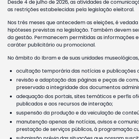
Desde 4 de julho de 2026, as atividades de comunicaçã
as restrições estabelecidas pela legislação eleitoral.
Nos três meses que antecedem as eleições, é vedada a
hipóteses previstas na legislação. Também devem ser
da gestão. Permanecem permitidas as informações est
caráter publicitário ou promocional.
No âmbito do Ibram e de suas unidades museológicas,
ocultação temporária das notícias e publicações a
revisão e adaptação das páginas e peças de comu
preservada a integridade dos documentos administ
adequação dos portais, sites temáticos e perfis ofi
publicados e aos recursos de interação;
suspensão da produção e da veiculação de conteúd
manutenção apenas de notícias, avisos e comunica
prestação de serviços públicos, à programação cul
submissão prévia das situações que possam suscita