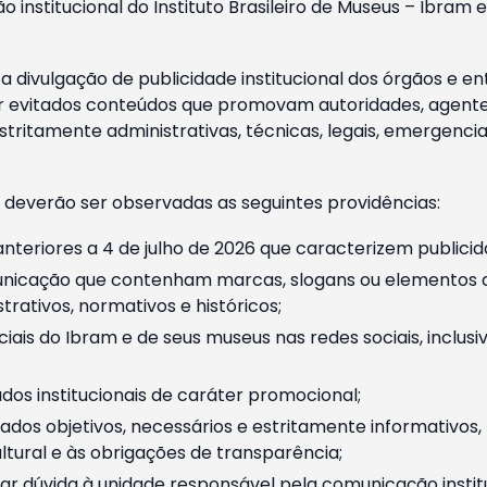
o institucional do Instituto Brasileiro de Museus – Ibra
 divulgação de publicidade institucional dos órgãos e en
 evitados conteúdos que promovam autoridades, agentes 
ritamente administrativas, técnicas, legais, emergencia
 deverão ser observadas as seguintes providências:
nteriores a 4 de julho de 2026 que caracterizem publicid
nicação que contenham marcas, slogans ou elementos da 
rativos, normativos e históricos;
ciais do Ibram e de seus museus nas redes sociais, inclus
os institucionais de caráter promocional;
dos objetivos, necessários e estritamente informativos
tural e às obrigações de transparência;
r dúvida à unidade responsável pela comunicação instituci