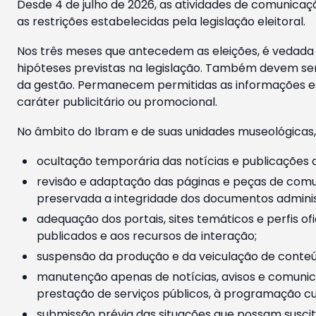
Desde 4 de julho de 2026, as atividades de comunicaçã
as restrições estabelecidas pela legislação eleitoral.
Nos três meses que antecedem as eleições, é vedada a
hipóteses previstas na legislação. Também devem ser
da gestão. Permanecem permitidas as informações est
caráter publicitário ou promocional.
No âmbito do Ibram e de suas unidades museológicas,
ocultação temporária das notícias e publicações a
revisão e adaptação das páginas e peças de comu
preservada a integridade dos documentos administ
adequação dos portais, sites temáticos e perfis ofi
publicados e aos recursos de interação;
suspensão da produção e da veiculação de conteúd
manutenção apenas de notícias, avisos e comunica
prestação de serviços públicos, à programação cul
submissão prévia das situações que possam suscita