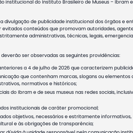
o institucional do Instituto Brasileiro de Museus – Ibra
 divulgação de publicidade institucional dos órgãos e en
 evitados conteúdos que promovam autoridades, agentes 
ritamente administrativas, técnicas, legais, emergencia
 deverão ser observadas as seguintes providências:
nteriores a 4 de julho de 2026 que caracterizem publicid
nicação que contenham marcas, slogans ou elementos da 
rativos, normativos e históricos;
ciais do Ibram e de seus museus nas redes sociais, inclus
os institucionais de caráter promocional;
dos objetivos, necessários e estritamente informativos
tural e às obrigações de transparência;
r dúvida à unidade responsável pela comunicação instituci