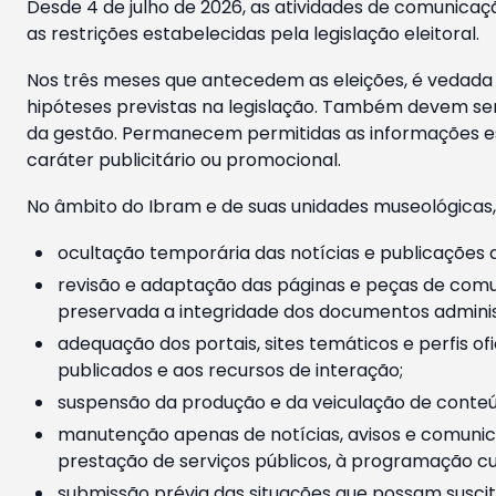
Desde 4 de julho de 2026, as atividades de comunicaçã
as restrições estabelecidas pela legislação eleitoral.
Nos três meses que antecedem as eleições, é vedada a
hipóteses previstas na legislação. Também devem ser
da gestão. Permanecem permitidas as informações est
caráter publicitário ou promocional.
No âmbito do Ibram e de suas unidades museológicas,
ocultação temporária das notícias e publicações a
revisão e adaptação das páginas e peças de comu
preservada a integridade dos documentos administ
adequação dos portais, sites temáticos e perfis ofi
publicados e aos recursos de interação;
suspensão da produção e da veiculação de conteúd
manutenção apenas de notícias, avisos e comunica
prestação de serviços públicos, à programação cul
submissão prévia das situações que possam suscita